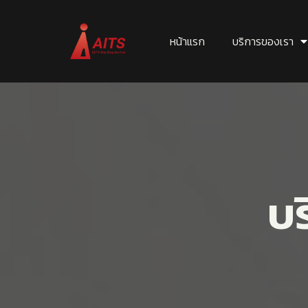
หน้าแรก
บริการของเรา
บ