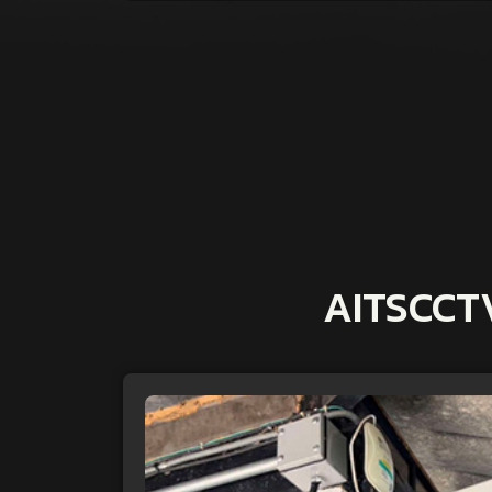
AITSCCTV 