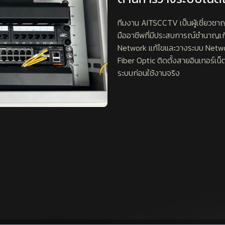
ทีมงาน AITSCCTV เป็นผู้เชี่ยวช
มืออาชีพที่มีประสบการณ์ชำนาญเก
Network แก้ไขและวางระบบ Network
Fiber Optic ติดตั้งสายอินเทอร์
ระบบก่อนใช้งานจริง