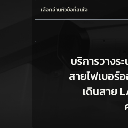
เลือกอ่านหัวข้อที่สนใจ
บริการวางระบ
สายไฟเบอร์ออ
เดินสาย 