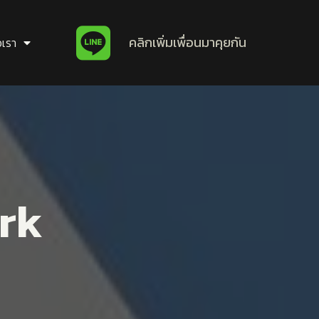
คลิกเพิ่มเพื่อนมาคุยกัน
อเรา
rk