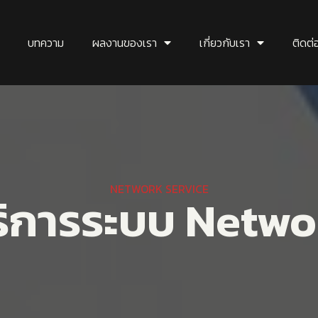
บทความ
ผลงานของเรา
เกี่ยวกับเรา
ติดต่
NETWORK SERVICE
ริการระบบ Netwo