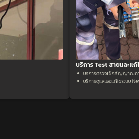
บริการ Test สายและแก
บริการตรวจเช็กสัญญาณกา
บริการดูแลและแก้ไขระบบ N