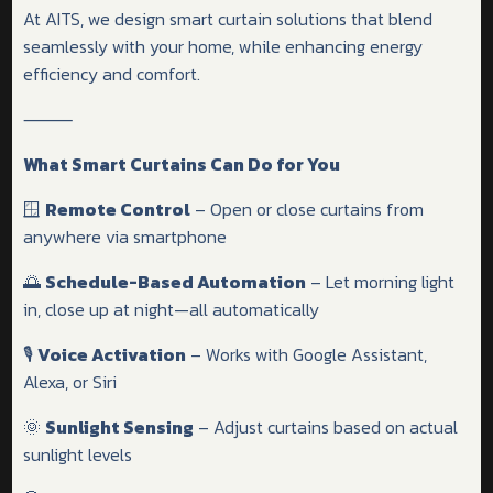
At AITS, we design smart curtain solutions that blend
seamlessly with your home, while enhancing energy
efficiency and comfort.
⸻
What Smart Curtains Can Do for You
🪟
Remote Control
– Open or close curtains from
anywhere via smartphone
🌅
Schedule-Based Automation
– Let morning light
in, close up at night—all automatically
🎙️
Voice Activation
– Works with Google Assistant,
Alexa, or Siri
🌞
Sunlight Sensing
– Adjust curtains based on actual
sunlight levels