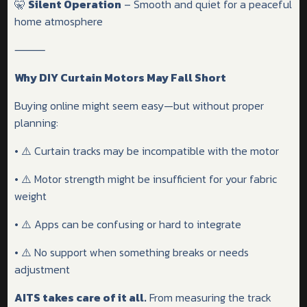
🤫
Silent Operation
– Smooth and quiet for a peaceful
home atmosphere
⸻
Why DIY Curtain Motors May Fall Short
Buying online might seem easy—but without proper
planning:
• ⚠️ Curtain tracks may be incompatible with the motor
• ⚠️ Motor strength might be insufficient for your fabric
weight
• ⚠️ Apps can be confusing or hard to integrate
• ⚠️ No support when something breaks or needs
adjustment
AITS takes care of it all.
From measuring the track