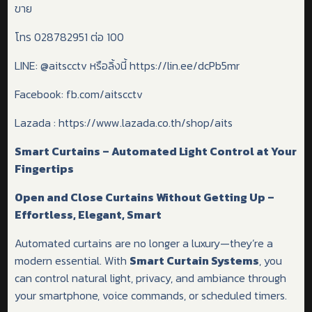
ขาย
โทร 028782951 ต่อ 100
LINE: @aitscctv หรือลิ้งนี้ https://lin.ee/dcPb5mr
Facebook: fb.com/aitscctv
Lazada : https://www.lazada.co.th/shop/aits
Smart Curtains – Automated Light Control at Your
Fingertips
Open and Close Curtains Without Getting Up –
Effortless, Elegant, Smart
Automated curtains are no longer a luxury—they’re a
modern essential. With
Smart Curtain Systems
, you
can control natural light, privacy, and ambiance through
your smartphone, voice commands, or scheduled timers.