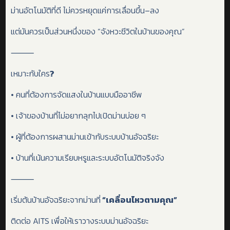
ม่านอัตโนมัติที่ดี ไม่ควรหยุดแค่การเลื่อนขึ้น–ลง
แต่มันควรเป็นส่วนหนึ่งของ “จังหวะชีวิตในบ้านของคุณ”
⸻
เหมาะกับใคร
?
• คนที่ต้องการจัดแสงในบ้านแบบมืออาชีพ
• เจ้าของบ้านที่ไม่อยากลุกไปเปิดม่านบ่อย ๆ
• ผู้ที่ต้องการผสานม่านเข้ากับระบบบ้านอัจฉริยะ
• บ้านที่เน้นความเรียบหรูและระบบอัตโนมัติจริงจัง
⸻
เริ่มต้นบ้านอัจฉริยะจากม่านที่
“เคลื่อนไหวตามคุณ”
ติดต่อ AITS เพื่อให้เราวางระบบม่านอัจฉริยะ