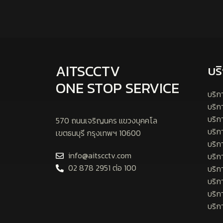
AITSCCTV
บร
ONE STOP SERVICE
บริก
บริ
บริก
570 ถนนเจริญนคร แขวงบุคคโล
บริก
เขตธนบุรี กรุงเทพฯ 10600
บริก
info@aitscctv.com
บริก
02 878 2951 ต่อ 100
บริก
บริก
บริก
บริก