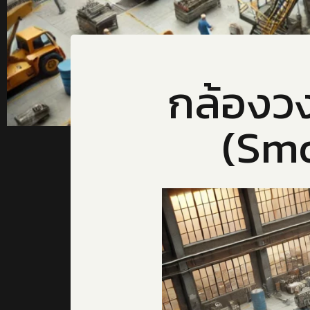
กล้องว
(Smo