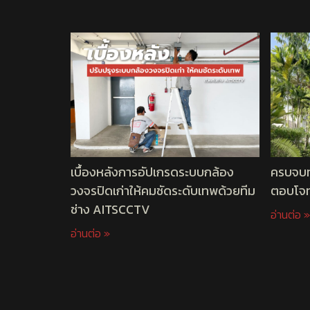
เบื้องหลังการอัปเกรดระบบกล้อง
ครบจบท
วงจรปิดเก่าให้คมชัดระดับเทพด้วยทีม
ตอบโจท
ช่าง AITSCCTV
อ่านต่อ »
อ่านต่อ »