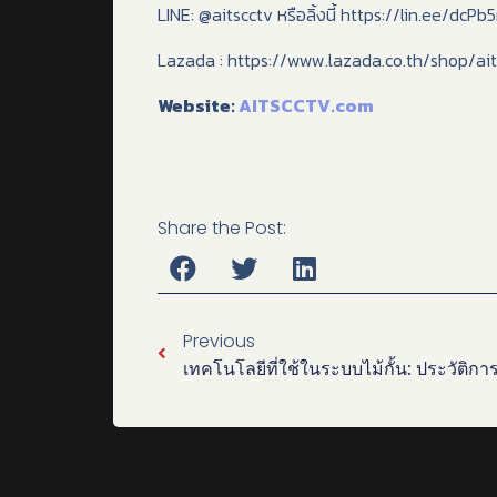
LINE: @aitscctv หรือลิ้งนี้ https://lin.ee/dcPb
Lazada : https://www.lazada.co.th/shop/ait
Website:
AITSCCTV.com
Share the Post:
Previous