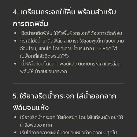
4. เตรียมกระจกให้ลื่น พร้อมสำหรับ
การติดฟิล์ม
ฉีดน้ำยาติดฟิล์ม ให้ทั่วพื้นผิวกระจกที่ต้องการติดฟิล์ม
กรณีไม่มีน้ำยาติดฟิล์ม สามารถใช้แชมพูเด็ก (แบบความ
อ่อนโยน) แทนได้ โดยละลายน้ำประมาณ 1-2 หยด ใส่
ในฟ็อกกี้แล้วฉีดพรมให้ทั่ว
น้ำฟิล์มที่ตัดได้ขนาดพอดีแล้ว ติดกับกระจก และเลื่อน
ฟิล์มให้เข้ากับขอบกระจก
5. ใช้ยางรีดน้ำกระจก ไล่น้ำออกจาก
ฟิล์มจนแห้ง
ใช้ยางรีดน้ำกระจก ให้แห้งสนิท โดยไล่ไปทีละหน้า อย่าให้
เหลือฟองอากาศ
เริ่มไล่จากกลางแผ่นไปยังขอบหน้าต่าง จากบนสุดไป