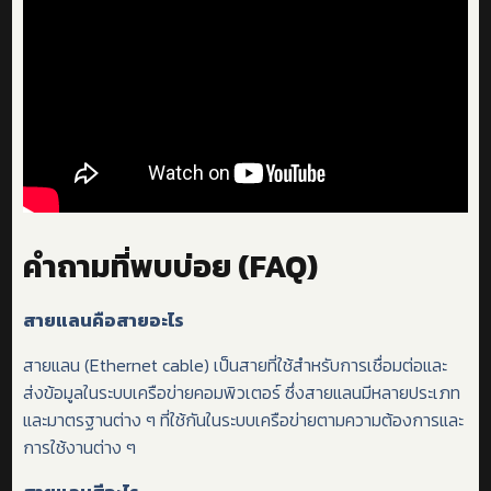
คำถามที่พบบ่อย (FAQ)
สายแลนคือสายอะไร
สายแลน (Ethernet cable) เป็นสายที่ใช้สำหรับการเชื่อมต่อและ
ส่งข้อมูลในระบบเครือข่ายคอมพิวเตอร์ ซึ่งสายแลนมีหลายประเภท
และมาตรฐานต่าง ๆ ที่ใช้กันในระบบเครือข่ายตามความต้องการและ
การใช้งานต่าง ๆ