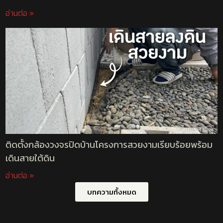
อ่านต่อ »
ติดตั้งกล้องวงจรปิดบ้านโครงการสวยงามเรียบร้อยพร้อม
เดินสายใต้ดิน
อ่านต่อ »
บทความทั้งหมด