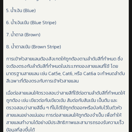
5. น้ำเงิน (Blue)
6. น้ำเงินเข้ม (Blue Stripe)
7. น้ำตาล (Brown)
8. น้ำตาลเข้ม (Brown Stripe)
การเข้าหัวสายแลนต้องสังเกตให้ถูกต้องตามลำดับสีที่กำหนด ซึ่ง
จะต้องตรงกับลำดับสีที่กำหนดในประเภทของสายแลนที่ใช้ โดย
มาตรฐานสายแลน เช่น Cat5e, Cat6, หรือ Cat6a จะกำหนดลำดับ
สีเฉพาะที่ต้องตรงกับการเข้าหัวสายแลน
เมื่อต่อสายแลนให้ตรวจสอบว่าสายสีที่ใช้ต่อตามลำดับสีที่กำหนดให้
ถูกต้อง เช่น เขียวต่อกับเขียวเข้ม ส้มต่อกับส้มเข้ม เป็นต้น และ
ตรวจสอบว่าสายสีอื่น ๆ ที่ไม่ได้ใช้ถูกตัดออกหรือบังคับไว้ในตัวหัว
สายแลนอย่างแน่นอน การต่อสายแลนให้ถูกต้องจำเป็น เพื่อทำให้
สายแลนทำงานได้อย่างมีประสิทธิภาพและสามารถรองรับความเร็ว
ข้อมูลที่สูงขึ้นได้