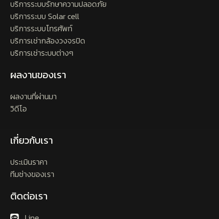
บริการระบบรักษาความปลอดภัย
บริการระบบ Solar cell
บริการระบบโทรศัพท์
บริการเช่ากล้องวงจรปิด
บริการเช่าระบบต่างๆ
ผลงานของเรา
ผลงานที่ผ่านมา
วิดีโอ
เกี่ยวกับเรา
ประเมินราคา
ทีมช่างของเรา
ติดต่อเรา
Line