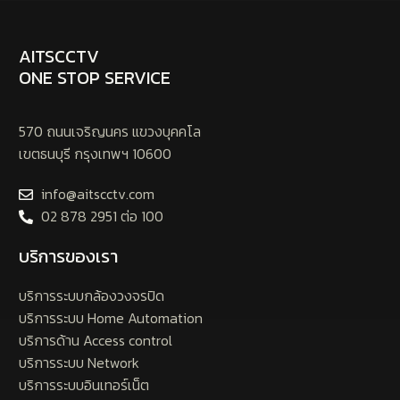
AITSCCTV
ONE STOP SERVICE
570 ถนนเจริญนคร แขวงบุคคโล
เขตธนบุรี กรุงเทพฯ 10600
info@aitscctv.com
02 878 2951 ต่อ 100
บริการของเรา
บริการระบบกล้องวงจรปิด
บริการระบบ Home Automation
บริการด้าน Access control
บริการระบบ Network
บริการระบบอินเทอร์เน็ต