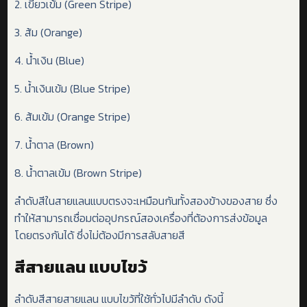
2. เขียวเข้ม (Green Stripe)
3. ส้ม (Orange)
4. น้ำเงิน (Blue)
5. น้ำเงินเข้ม (Blue Stripe)
6. ส้มเข้ม (Orange Stripe)
7. น้ำตาล (Brown)
8. น้ำตาลเข้ม (Brown Stripe)
ลำดับสีในสายแลนแบบตรงจะเหมือนกันทั้งสองข้างของสาย ซึ่ง
ทำให้สามารถเชื่อมต่ออุปกรณ์สองเครื่องที่ต้องการส่งข้อมูล
โดยตรงกันได้ ซึ่งไม่ต้องมีการสลับสายสี
สีสายแลน แบบไขว้
ลำดับสีสายสายแลน แบบไขว้ที่ใช้ทั่วไปมีลำดับ ดังนี้