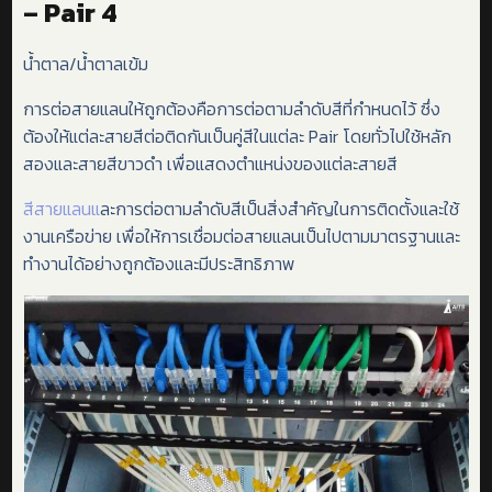
– Pair 4
น้ำตาล/น้ำตาลเข้ม
การต่อสายแลนให้ถูกต้องคือการต่อตามลำดับสีที่กำหนดไว้ ซึ่ง
ต้องให้แต่ละสายสีต่อติดกันเป็นคู่สีในแต่ละ Pair โดยทั่วไปใช้หลัก
สองและสายสีขาวดำ เพื่อแสดงตำแหน่งของแต่ละสายสี
สีสายแลนแ
ละการต่อตามลำดับสีเป็นสิ่งสำคัญในการติดตั้งและใช้
งานเครือข่าย เพื่อให้การเชื่อมต่อสายแลนเป็นไปตามมาตรฐานและ
ทำงานได้อย่างถูกต้องและมีประสิทธิภาพ