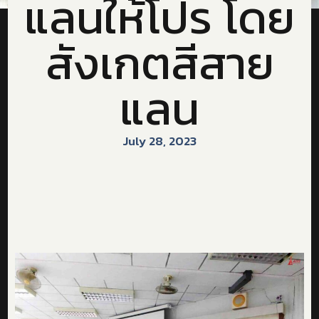
แลนให้โปร โดย
สังเกตสีสาย
แลน
July 28, 2023