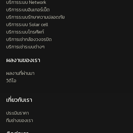
บริการระบบ Network
บริการระบบอินเทอร์เน็ต
บริการระบบรักษาความปลอดภัย
บริการระบบ Solar cell
บริการระบบโทรศัพท์
บริการเช่ากล้องวงจรปิด
บริการเช่าระบบต่างๆ
ผลงานของเรา
ผลงานที่ผ่านมา
วิดีโอ
เกี่ยวกับเรา
ประเมินราคา
ทีมช่างของเรา