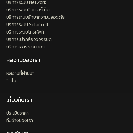
บริการระบบ Network
บริการระบบอินเทอร์เน็ต
บริการระบบรักษาความปลอดภัย
บริการระบบ Solar cell
บริการระบบโทรศัพท์
บริการเช่ากล้องวงจรปิด
บริการเช่าระบบต่างๆ
ผลงานของเรา
ผลงานที่ผ่านมา
วิดีโอ
เกี่ยวกับเรา
ประเมินราคา
ทีมช่างของเรา