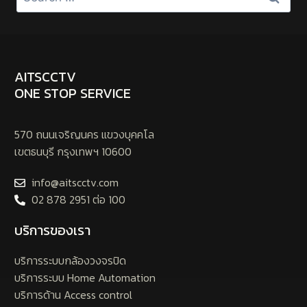
AITSCCTV
ONE STOP SERVICE
570 ถนนเจริญนคร แขวงบุคคโล
เขตธนบุรี กรุงเทพฯ 10600
info@aitscctv.com
02 878 2951 ต่อ 100
บริการของเรา
บริการระบบกล้องวงจรปิด
บริการระบบ Home Automation
บริการด้าน Access control